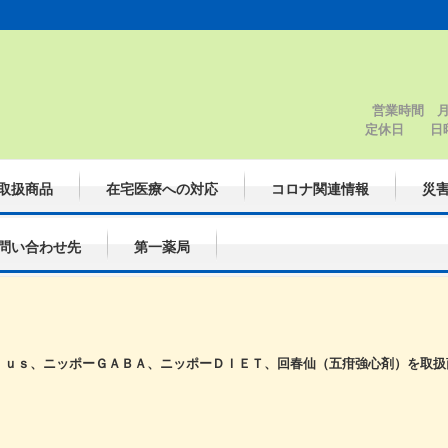
営業時間 月
定休
取扱商品
在宅医療への対応
コロナ関連情報
災
問い合わせ先
第一薬局
ｌｕｓ、ニッポーＧＡＢＡ、ニッポーＤＩＥＴ、回春仙（五疳強心剤）を取扱